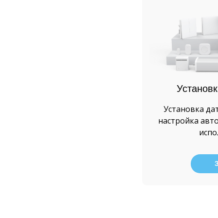
Установк
Установка да
настройка авт
исп