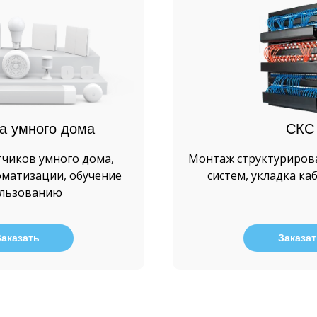
а умного дома
СКС
тчиков умного дома,
Монтаж структуриров
оматизации, обучение
систем, укладка ка
ользованию
Заказать
Заказат