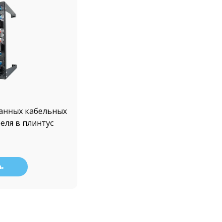
анных кабельных
беля в плинтус
ь